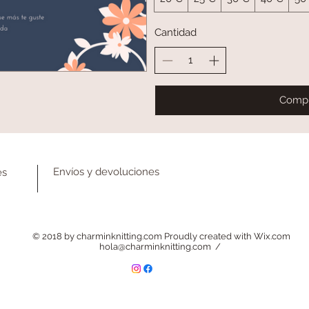
Cantidad
Compr
Envíos y devoluciones
es
© 2018 by charminknitting.com Proudly created with
Wix.com
hola@charminknitting.com
/