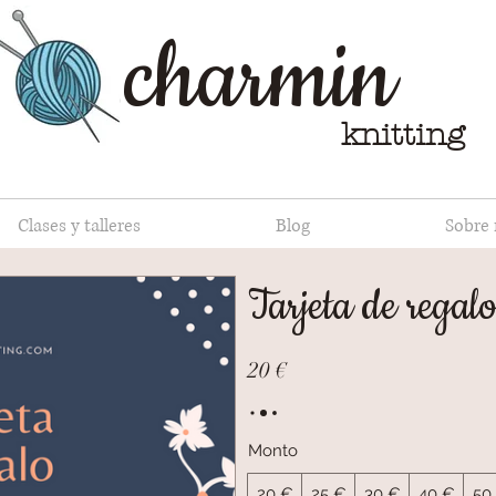
charmin
knitting
Clases y talleres
Blog
Sobre
Tarjeta de regalo
20 €
Monto
20 €
25 €
30 €
40 €
50