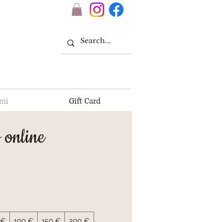
 mi
Gift Card
 online
 €
100 €
150 €
200 €