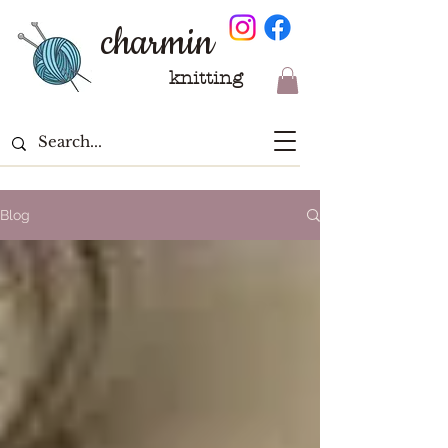
charmin
knitting
Blog