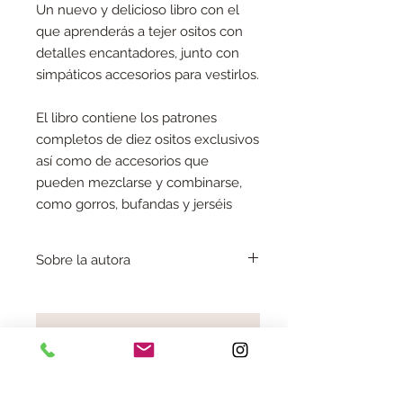
Un nuevo y delicioso libro con el
que aprenderás a tejer ositos con
detalles encantadores, junto con
simpáticos accesorios para vestirlos.
El libro contiene los patrones
completos de diez ositos exclusivos
así como de accesorios que
pueden mezclarse y combinarse,
como gorros, bufandas y jerséis
Sobre la autora
Rachel Borello es diseñadora de
muñecos de punto y vive en la orilla este
de Maryland.
No hay reseñas todavía
Se dedica a diseñar muñecos de punto y
de ganchillo desde hace diez años, y
Comparte tu opinión. Deja la primera
vende sus muñecos y patrones en su
reseña.
tienda Yarnigans, que se encuentra en