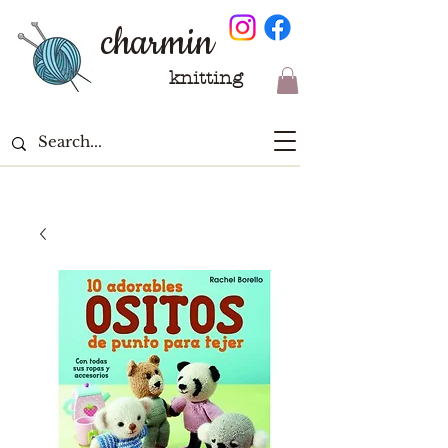
charmin
knitting