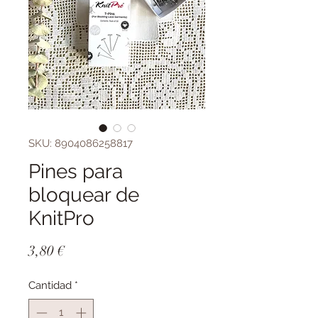
SKU: 8904086258817
Pines para
bloquear de
KnitPro
Precio
3,80 €
Cantidad
*