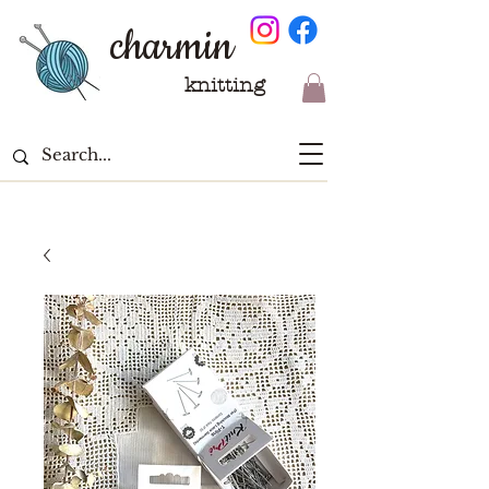
charmin
knitting