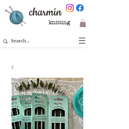
charmin
knitting