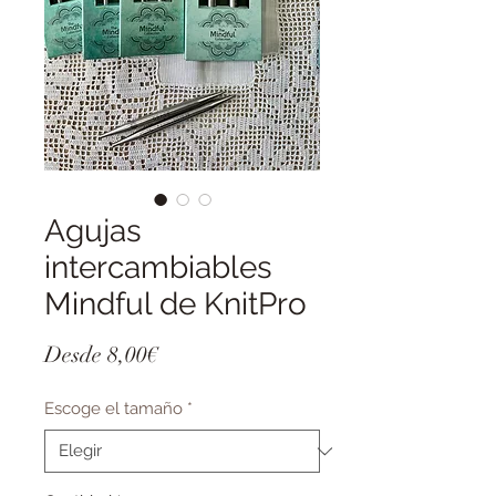
Agujas
intercambiables
Mindful de KnitPro
Precio
Desde
8,00€
de
Escoge el tamaño
*
oferta