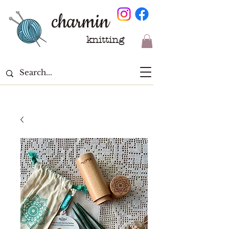
charmin
knitting