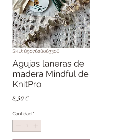
SKU: 8907628063306
Agujas laneras de
madera Mindful de
KnitPro
Precio
8,50 €
Cantidad
*