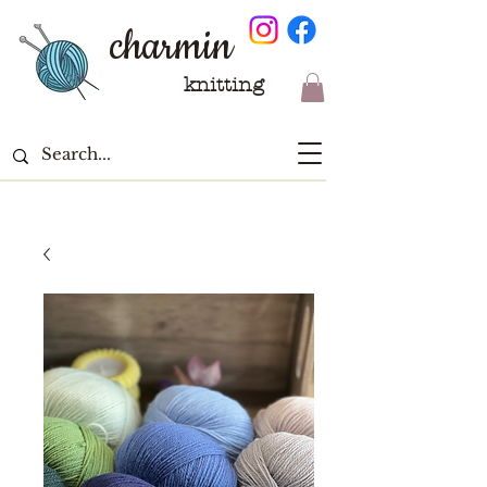
charmin
knitting