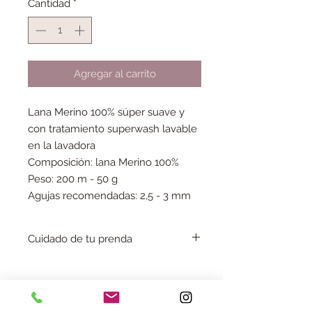
Cantidad
*
Agregar al carrito
Lana Merino 100% súper suave y
con tratamiento superwash lavable
en la lavadora
Composición: lana Merino 100%
Peso: 200 m - 50 g
Agujas recomendadas: 2,5 - 3 mm
Cuidado de tu prenda
Puedes lavar tu prenda tejida a máquina,
máximo a 30 grados, aunque te
recomiendo que las laves a mano para
No hay reseñas todavía
tener un mayor cuidado