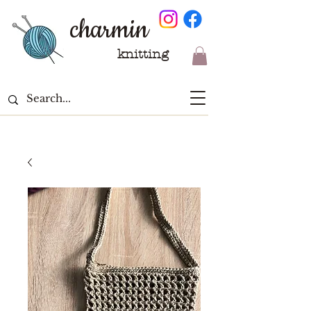
charmin
knitting