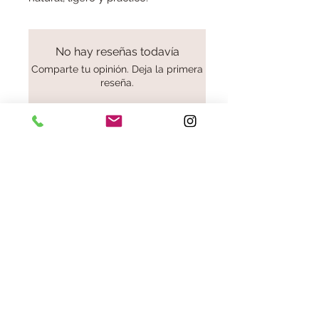
No hay reseñas todavía
Comparte tu opinión. Deja la primera
reseña.
Dejar una reseña
Aviso legal
cookies
Envíos y devoluciones
© 2018 by charminknitting.com
Proudly created with
Wix.com
hola@charminknitting.com
/