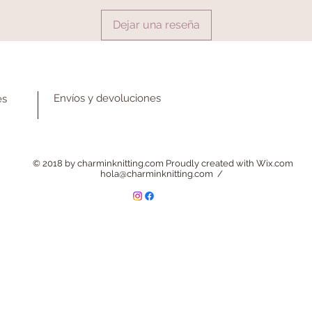
Dejar una reseña
Envíos y devoluciones
es
© 2018 by charminknitting.com Proudly created with
Wix.com
hola@charminknitting.com
/