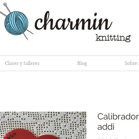
charmin
knitting
Clases y talleres
Blog
Sobre
Calibrador
addi