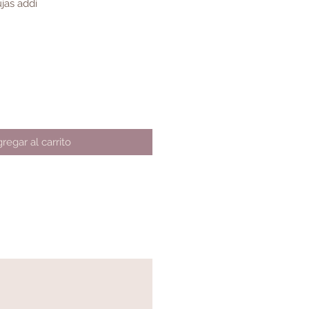
jas addi
regar al carrito