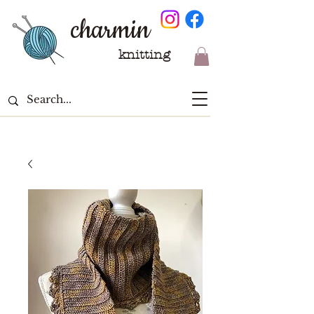
charmin
knitting