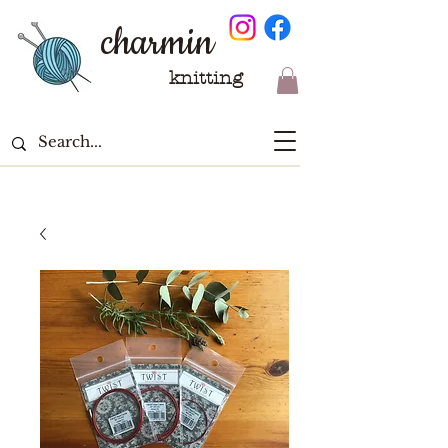
charmin
knitting