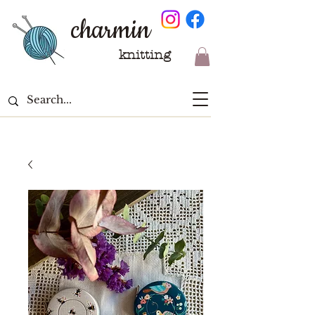
charmin
knitting