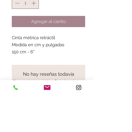
Agregar al carrito
Cinta métrica retráctil
Medida en cm y pulgadas
150 cm - 6”
No hay reseñas todavía
Comparte tu opinión. Deja la primera
reseña.
Dejar una reseña
Aviso legal