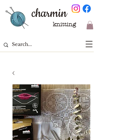
charmin
knitting