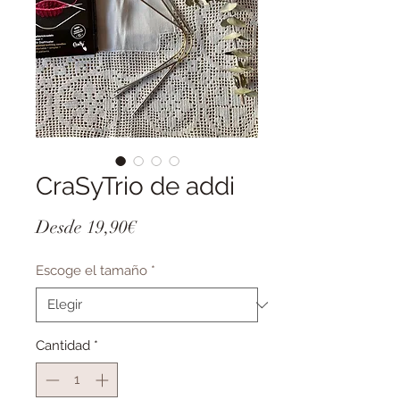
CraSyTrio de addi
Precio
Desde
19,90€
de
Escoge el tamaño
*
oferta
Cantidad
*