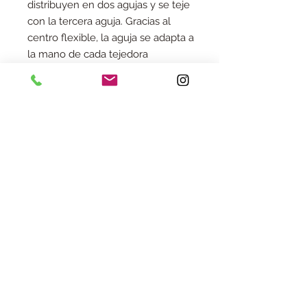
distribuyen en dos agujas y se teje
con la tercera aguja. Gracias al
centro flexible, la aguja se adapta a
la mano de cada tejedora
No hay reseñas todavía
Comparte tu opinión. Deja la primera
reseña.
Dejar una reseña
Aviso legal
cookies
Envíos y devoluciones