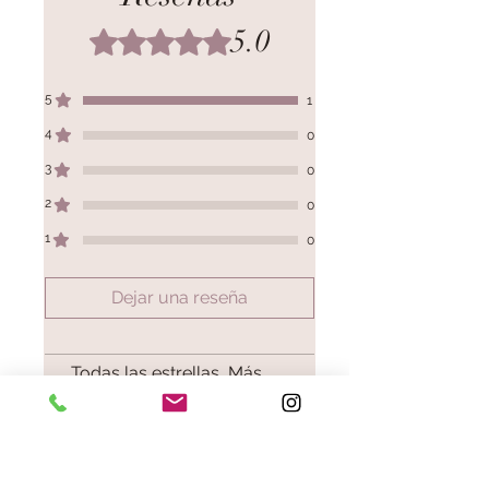
No admite plancha
5.0
Obtuvo 5 de 5 estrellas.
5
1
4
0
3
0
2
0
1
0
Dejar una reseña
Todas las estrellas, Más
relevantes
1 reseña