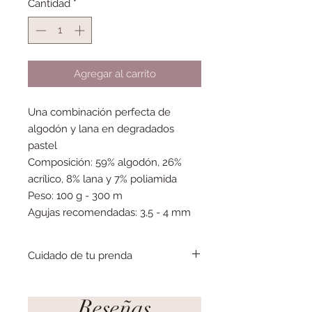
Cantidad
*
Agregar al carrito
Una combinación perfecta de
algodón y lana en degradados
pastel
Composición: 59% algodón, 26%
acrílico, 8% lana y 7% poliamida
Peso: 100 g - 300 m
Agujas recomendadas: 3,5 - 4 mm
Cuidado de tu prenda
Puedes lavarla a máquina a 30 grados
No uses lejía
Reseñas
Déjalo secar en plano