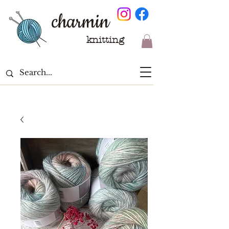
charmin
knitting