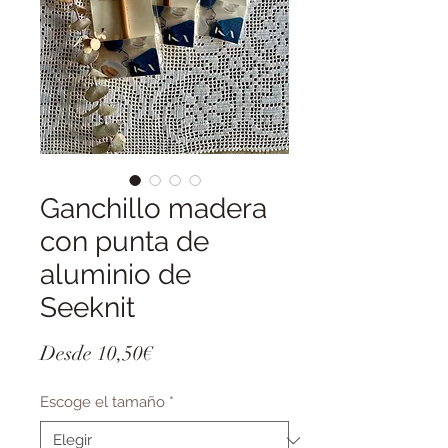
Ganchillo madera
con punta de
aluminio de
Seeknit
Precio
Desde
10,50€
de
Escoge el tamaño
*
oferta