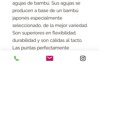
agujas de bambú. Sus agujas se
producen a base de un bambú
japonés especialmente
seleccionado, de la mejor variedad.
Son superiores en flexibilidad,
durabilidad y son cálidas al tacto.
Las puntas perfectamente
moldeadas están fabricadas
por hábiles artesanos
No hay reseñas todavía
Comparte tu opinión. Deja la primera
reseña.
Dejar una reseña
Aviso legal