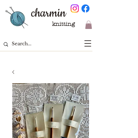
charmin
knitting