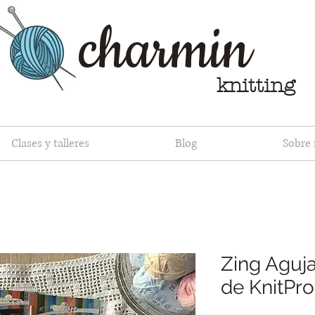
charmin
knitting
Clases y talleres
Blog
Sobre
Zing Agujas
de KnitPro