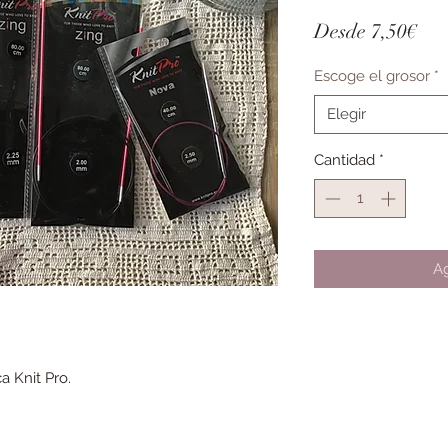
Pre
Desde
7,50€
de
Escoge el grosor
*
ofe
Elegir
Cantidad
*
Ag
a Knit Pro.