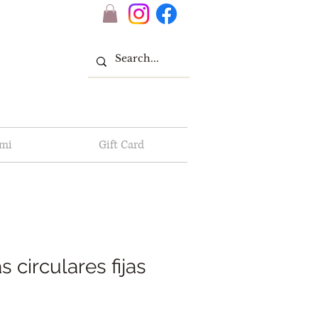
 mi
Gift Card
 circulares fijas