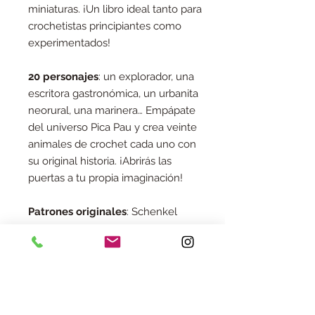
miniaturas. ¡Un libro ideal tanto para
crochetistas principiantes como
experimentados!
20 personajes
: un explorador, una
escritora gastronómica, un urbanita
neorural, una marinera… Empápate
del universo Pica Pau y crea veinte
animales de crochet cada uno con
su original historia. ¡Abrirás las
puertas a tu propia imaginación!
Patrones originales
: Schenkel
comparte con todos nosotros sus
conocimientos, secretos e
información detallada, punto a
punto y foto a foto, de cada patrón.
¡Imposible perderse!