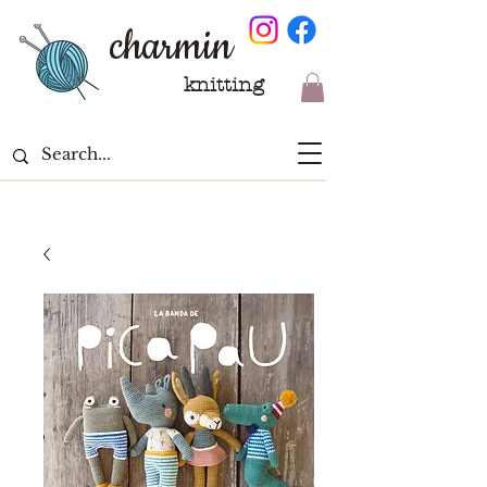
charmin
knitting