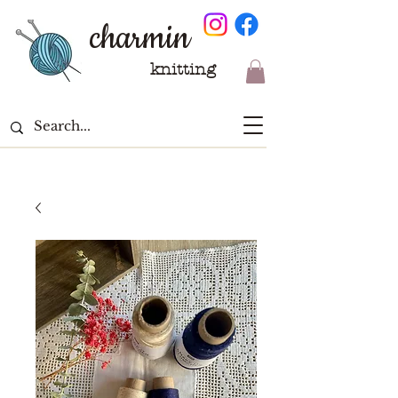
charmin
knitting