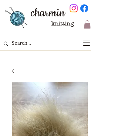
charmin
knitting