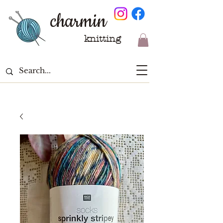
charmin
knitting