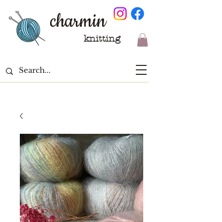
charmin
knitting