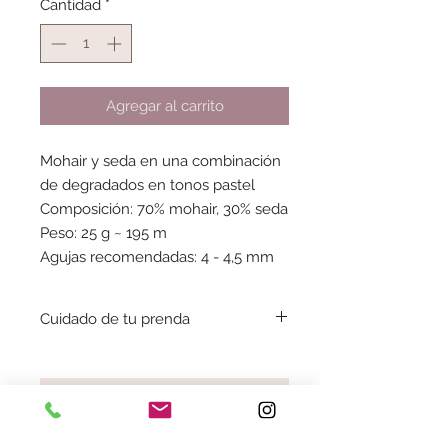
Cantidad
*
Agregar al carrito
Mohair y seda en una combinación
de degradados en tonos pastel
Composición: 70% mohair, 30% seda
Peso: 25 g ~ 195 m
Agujas recomendadas: 4 - 4,5 mm
Cuidado de tu prenda
Lava tu prenda a mano y no uses
secadora, déjala secar en plano
No uses lejía
No hay reseñas todavía
No admite plancha
Comparte tu opinión. Deja la primera