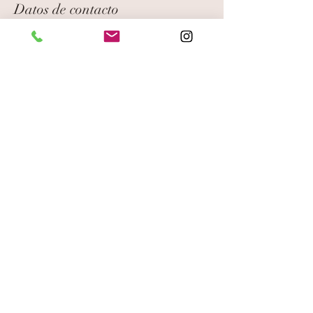
Datos de contacto
charmin knitting, Carrer Espanya,
Granollers, España
+34 627343372
hola@charminknitting.com
Aviso legal
cookies
Envíos y devoluciones
© 2018 by charminknitting.com
Proudly created with
Wix.com
hola@charminknitting.com
/