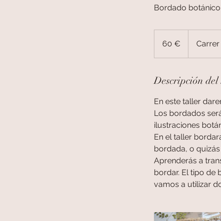
Bordado botánico 
60
euros
60 €
Carrer
Descripción del 
En este taller dar
Los bordados serán
ilustraciones botá
En el taller borda
bordada, o quizás
Aprenderás a trans
bordar. El tipo de
vamos a utilizar d