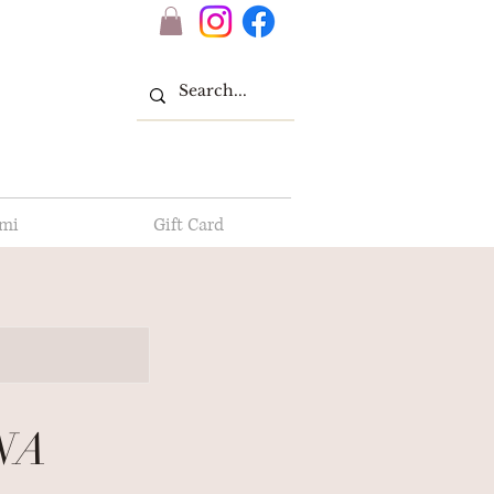
 mi
Gift Card
NA