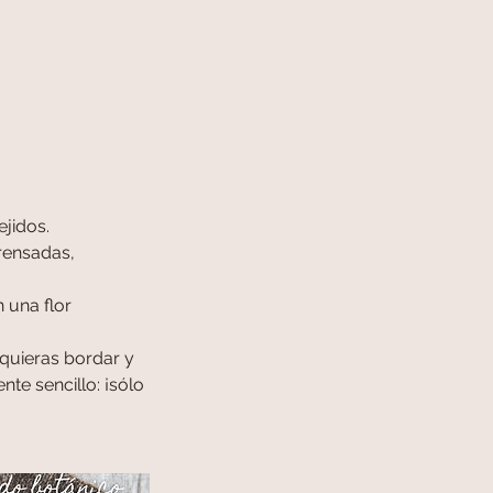
ejidos.
prensadas,
 una flor
 quieras bordar y
nte sencillo: ¡sólo