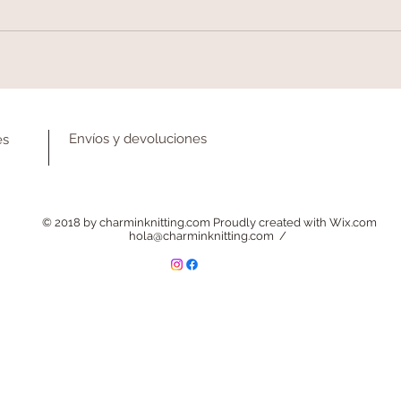
Envíos y devoluciones
es
© 2018 by charminknitting.com Proudly created with
Wix.com
hola@charminknitting.com
/