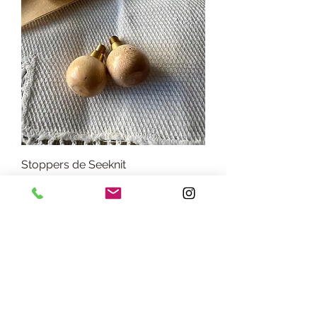
Stoppers de Seeknit
Precio
6,30 €