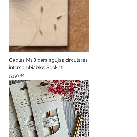
Cables M1.8 para agujas circulares
intercambiables Seeknit
Precio
5,50 €