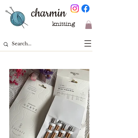
charmin
knitting