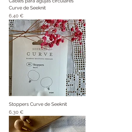
Cables para agujas circulares
Curve de Seeknit
Precio
6,40 €
Stoppers Curve de Seeknit
Precio
6,30 €